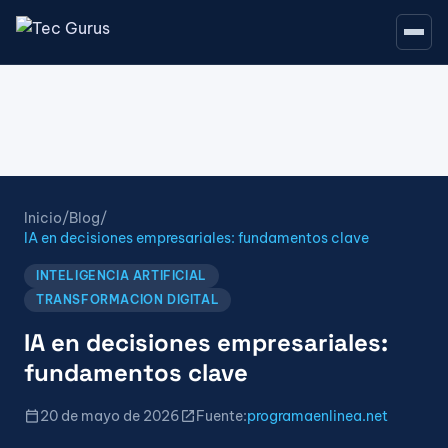
Inicio
/
Blog
/
IA en decisiones empresariales: fundamentos clave
INTELIGENCIA ARTIFICIAL
TRANSFORMACION DIGITAL
IA en decisiones empresariales:
fundamentos clave
calendar_today
open_in_new
20 de mayo de 2026
Fuente:
programaenlinea.net