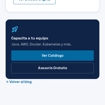
rocket_launch
Capacita a tu equipo
Java, AWS, Docker, Kubernetes y más.
Ver Catálogo
Asesoría Gratuita
arrow_back
Volver al blog