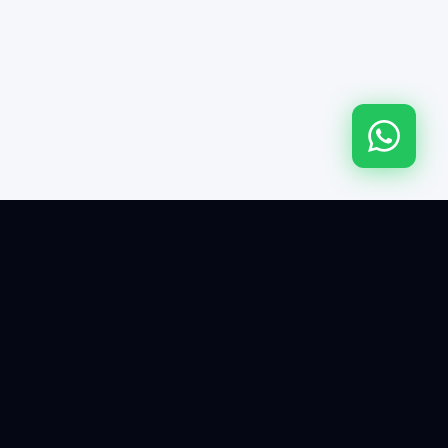
Capacitación en TI y desarrollo de software. +15 años
transformando profesionales y empresas.
SERVICIOS
NAVEGACIÓN
Desarrollo de App's móviles
Inicio
Desarrollo De Software
Catálogo de Cursos
API para WhatsApp
Bolsa de Empleo