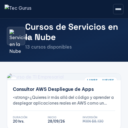
Inicio
/
Servicios en la Nube
Cursos de Servicios en
la Nube
13 cursos disponibles
LUNES - JUEVES
Consultor AWS Despliegue de Apps
<strong>¿Quieres ir más allá del código y aprender a
desplegar aplicaciones reales en AWS como un
consultor experto?</strong><br><br> Con nuestro
curso <strong>Consultor AWS – Despliegue de
DURACIÓN
INICIO
INVERSIÓN
Apps</strong>, dominarás no solo los conceptos,
20 hrs.
28/09/26
MXN $8,130
sino la práctica de desplegar aplicaciones