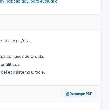
n? Haz clic aquí para evaluarlo
en SQL y PL/SQL.
jetos comunes de Oracle.
analíticas.
o del ecosistema Oracle.
picture_as_pdf
Descargar PDF