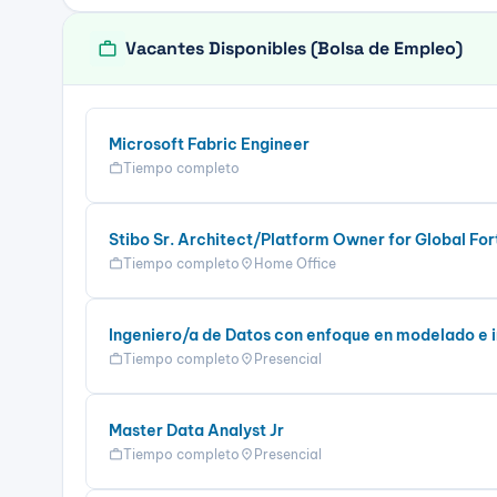
work
Vacantes Disponibles (Bolsa de Empleo)
Microsoft Fabric Engineer
Tiempo completo
work
Stibo Sr. Architect/Platform Owner for Global Fo
Tiempo completo
Home Office
work
location_on
Ingeniero/a de Datos con enfoque en modelado e 
Tiempo completo
Presencial
work
location_on
Master Data Analyst Jr
Tiempo completo
Presencial
work
location_on