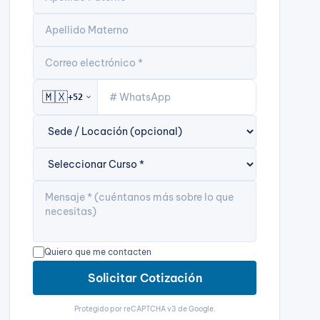
🇲🇽
+52
expand_more
Quiero que me contacten
Solicitar Cotización
Protegido por reCAPTCHA v3 de Google.