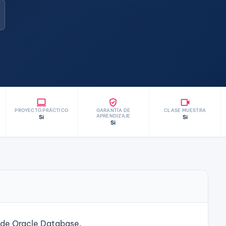
laptop
verified_user
videocam
A
PROYECTO PRÁCTICO
GARANTÍA DE
CLASE MUESTRA
APRENDIZAJE
Si
Si
Si
 de Oracle Database.