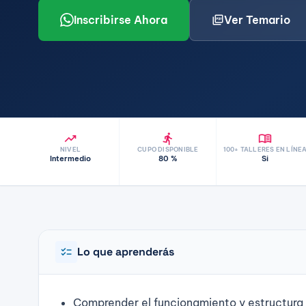
picture_as_pdf
Inscribirse Ahora
Ver Temario
trending_up
directions_run
menu_book
NIVEL
CUPO DISPONIBLE
100+ TALLERES EN LÍNE
Intermedio
80 %
Si
checklist
Lo que aprenderás
Comprender el funcionamiento y estructura