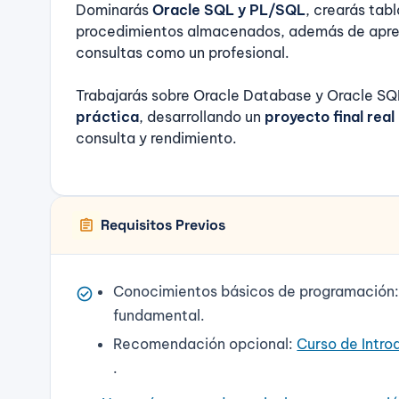
Dominarás
Oracle SQL y PL/SQL
, crearás tabl
procedimientos almacenados, además de aprend
consultas como un profesional.
Trabajarás sobre Oracle Database y Oracle S
práctica
, desarrollando un
proyecto final real
consulta y rendimiento.
assignment
Requisitos Previos
Conocimientos básicos de programación: v
check_circle
fundamental.
Recomendación opcional:
Curso de Intro
.