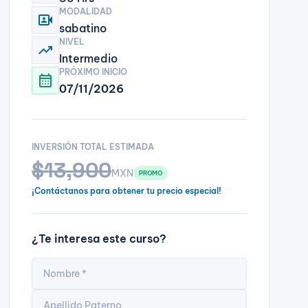
MODALIDAD
video_camera_front
sabatino
NIVEL
trending_up
Intermedio
PRÓXIMO INICIO
calendar_month
07/11/2026
INVERSIÓN TOTAL ESTIMADA
$13,900
MXN
PROMO
¡Contáctanos para obtener tu precio especial!
¿Te interesa este curso?