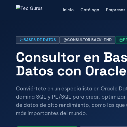
Inicio
Catálogo
Empresas
folder_open
BASES DE DATOS
psychology
CONSULTOR BACK-END
calendar_month
P
Consultor en Ba
Datos con Oracle
Conviértete en un especialista en Oracle D
domina SQL y PL/SQL para crear, optimizar
de datos de alto rendimiento, como las que
más importantes del mundo.