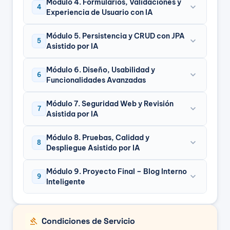
Módulo 4. Formularios, Validaciones y
expand_more
4
Experiencia de Usuario con IA
Módulo 5. Persistencia y CRUD con JPA
expand_more
5
Asistido por IA
Módulo 6. Diseño, Usabilidad y
expand_more
6
Funcionalidades Avanzadas
Módulo 7. Seguridad Web y Revisión
expand_more
7
Asistida por IA
Módulo 8. Pruebas, Calidad y
expand_more
8
Despliegue Asistido por IA
Módulo 9. Proyecto Final – Blog Interno
expand_more
9
Inteligente
gavel
Condiciones de Servicio