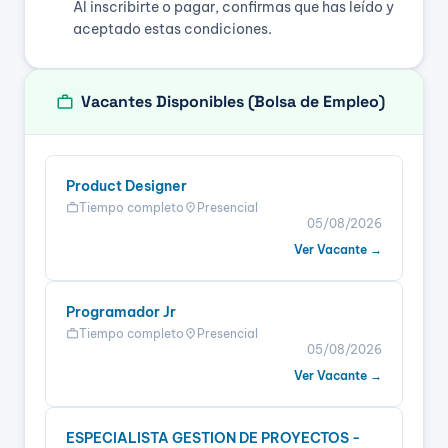
Al inscribirte o pagar, confirmas que has leído y
aceptado estas condiciones.
work
Vacantes Disponibles (Bolsa de Empleo)
Product Designer
Tiempo completo
Presencial
work
location_on
05/08/2026
Ver Vacante →
Programador Jr
Tiempo completo
Presencial
work
location_on
05/08/2026
Ver Vacante →
ESPECIALISTA GESTION DE PROYECTOS -