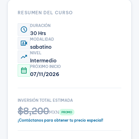
RESUMEN DEL CURSO
DURACIÓN
schedule
30 Hrs
MODALIDAD
video_camera_front
sabatino
NIVEL
trending_up
Intermedio
PRÓXIMO INICIO
calendar_month
07/11/2026
INVERSIÓN TOTAL ESTIMADA
$8,200
MXN
PROMO
¡Contáctanos para obtener tu precio especial!