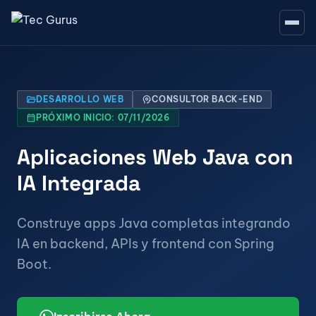
folder_open
DESARROLLO WEB
psychology
CONSULTOR BACK-END
calendar_month
PRÓXIMO INICIO: 07/11/2026
Aplicaciones Web Java con
IA Integrada
Construye apps Java completas integrando
IA en backend, APIs y frontend con Spring
Boot.