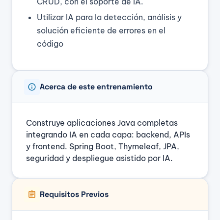
CRUD, con el soporte de IA.
Utilizar IA para la detección, análisis y
solución eficiente de errores en el
código
info
Acerca de este entrenamiento
Construye aplicaciones Java completas
integrando IA en cada capa: backend, APIs
y frontend. Spring Boot, Thymeleaf, JPA,
seguridad y despliegue asistido por IA.
assignment
Requisitos Previos