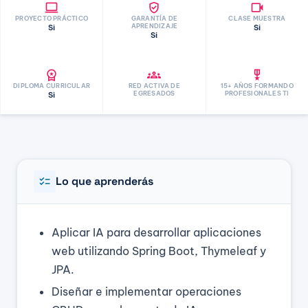
laptop
verified_user
videocam
PROYECTO PRÁCTICO
GARANTÍA DE
CLASE MUESTRA
APRENDIZAJE
Si
Si
Si
workspace_premium
groups
military_tech
DIPLOMA CURRICULAR
RED ACTIVA DE
15+ AÑOS FORMANDO
EGRESADOS
PROFESIONALES TI
Si
checklist
Lo que aprenderás
Aplicar IA para desarrollar aplicaciones
web utilizando Spring Boot, Thymeleaf y
JPA.
Diseñar e implementar operaciones