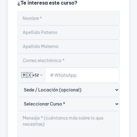
¿Te interesa este curso?
🇲🇽
+52
expand_more