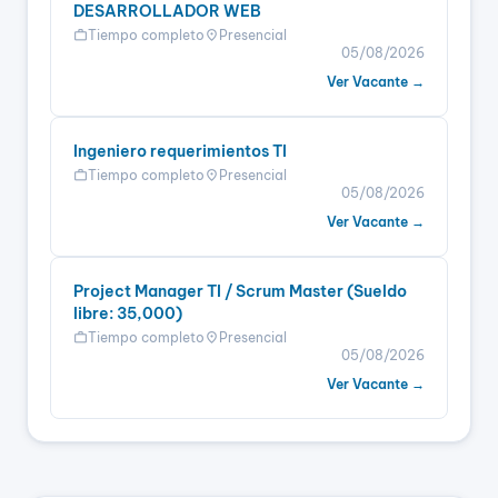
DESARROLLADOR WEB
Tiempo completo
Presencial
work
location_on
05/08/2026
Ver Vacante →
Ingeniero requerimientos TI
Tiempo completo
Presencial
work
location_on
05/08/2026
Ver Vacante →
Project Manager TI / Scrum Master (Sueldo
libre: 35,000)
Tiempo completo
Presencial
work
location_on
05/08/2026
Ver Vacante →