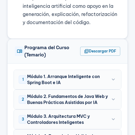
inteligencia artificial como apoyo en la
generación, explicación, refactorización
y documentación del código.
Programa del Curso
menu_book
picture_as_pdf
Descargar PDF
(Temario)
Módulo 1. Arranque Inteligente con
expand_more
1
Spring Boot e IA
Módulo 2. Fundamentos de Java Web y
expand_more
2
Buenas Prácticas Asistidas por IA
Módulo 3. Arquitectura MVC y
expand_more
3
Controladores Inteligentes