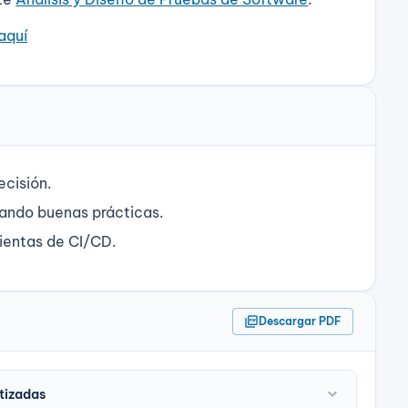
aquí
ecisión.
sando buenas prácticas.
ientas de CI/CD.
picture_as_pdf
Descargar PDF
expand_more
tizadas