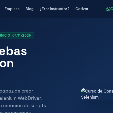
Empleos
Blog
¿Eres Instructor?
Cotizar
C
NICIO: 07/11/2026
uebas
con
 capaz de crear
elenium WebDriver,
a creación de scripts
es en entornos