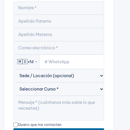
🇲🇽
+52
expand_more
Quiero que me contacten