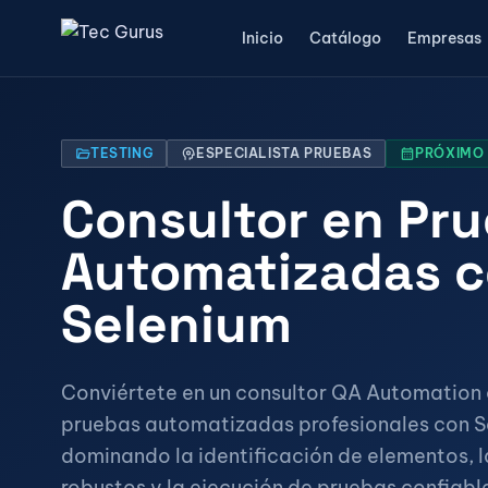
Inicio
Catálogo
Empresas
folder_open
TESTING
psychology
ESPECIALISTA PRUEBAS
calendar_month
PRÓXIMO I
Consultor en Pr
Automatizadas 
Selenium
Conviértete en un consultor QA Automation
pruebas automatizadas profesionales con S
dominando la identificación de elementos, l
robustos y la ejecución de pruebas confiabl