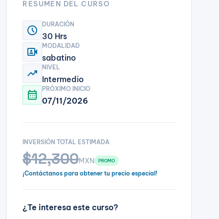
RESUMEN DEL CURSO
DURACIÓN
schedule
30 Hrs
MODALIDAD
video_camera_front
sabatino
NIVEL
trending_up
Intermedio
PRÓXIMO INICIO
calendar_month
07/11/2026
INVERSIÓN TOTAL ESTIMADA
$12,300
MXN
PROMO
¡Contáctanos para obtener tu precio especial!
¿Te interesa este curso?