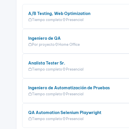
A/B Testing, Web Optimization
Tiempo completo
Presencial
work
location_on
Ingeniero de QA
Por proyecto
Home Office
work
location_on
Analista Tester Sr.
Tiempo completo
Presencial
work
location_on
Ingeniero de Automatización de Pruebas
Tiempo completo
Presencial
work
location_on
QA Automation Selenium Playwright
Tiempo completo
Presencial
work
location_on