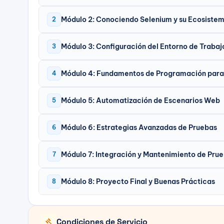
Módulo 2: Conociendo Selenium y su Ecosiste
2
Módulo 3: Configuración del Entorno de Trabaj
3
Módulo 4: Fundamentos de Programación para
4
Módulo 5: Automatización de Escenarios Web
5
Módulo 6: Estrategias Avanzadas de Pruebas
6
Módulo 7: Integración y Mantenimiento de Pru
7
Módulo 8: Proyecto Final y Buenas Prácticas
8
gavel
Condiciones de Servicio