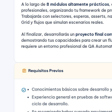
A lo largo de
8 módulos altamente prácticos
,
profesionales, organizando tu framework de p
Trabajarás con selectores, esperas, asserts, n
Grid y flujos que simulan escenarios reales.
Al finalizar, desarrollarás un
proyecto final co
demostrando tus capacidades para crear un fluj
requiere un entorno profesional de QA Automat
assignment
Requisitos Previos
Conocimientos básicos sobre desarrollo 
check_circle
Experiencia general en pruebas de softw
ciclo de desarrollo.
Se recomienda haber cursado previame